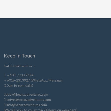
Keep In Touch
Get in touch with us ：
＋603-7733 7694
＋6016-2313927 (WhatsApp/Message)
(10am to 6pm daily)
abby@beanzadventures.com
yetyet@beanzadventures.com
info@beanzadventures.com
(We will reply to you within 24 hours on weekdays)